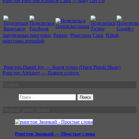
Рингтон Рингтон R3hab & Ciara — Baby Get Up
Поделиться:
Зарубежные рингтоны
,
Разное
,
Рингтоны
Ciara
,
R3hab
,
рингтоны
permalink
Post navigation
Рингтон Daniel Joy — Знаем точно (Quest Pistols Show)
Рингтон Alekseev — Пьяное солнце
Поиск
Найти:
Новые рингтоны
Рингтон Звонкий — Простые слова