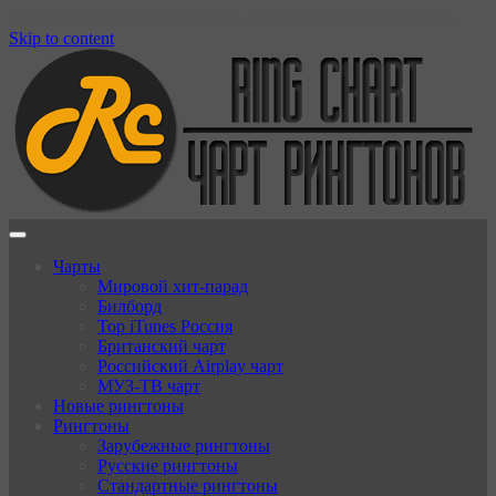
Скачать бесплатно %wp_title% в формате mp3 m4r (iphone).
Skip to content
Чарты
Мировой хит-парад
Билборд
Top iTunes Россия
Британский чарт
Российский Airplay чарт
МУЗ-ТВ чарт
Новые рингтоны
Рингтоны
Зарубежные рингтоны
Русские рингтоны
Стандартные рингтоны