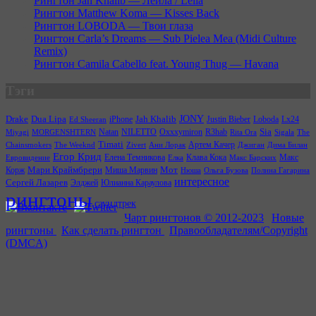
Рингтон Jah Khalib — Лейла / Leila
Рингтон Matthew Koma — Kisses Back
Рингтон LOBODA — Твои глаза
Рингтон Carla’s Dreams — Sub Pielea Mea (Midi Culture
Remix)
Рингтон Camila Cabello feat. Young Thug — Havana
Тэги
JONY
Drake
Dua Lipa
iPhone
Jah Khalib
Justin Bieber
Loboda
Lx24
Ed Sheeran
Natan
NILETTO
Oxxxymiron
R3hab
Sia
Miyagi
MORGENSHTERN
Sigala
The
Rita Ora
Timati
Артем Качер
Chainsmokers
The Weeknd
Zivert
Ани Лорак
Джиган
Дима Билан
Егор Крид
Елена Темникова
Клава Кока
Макс
Евровидение
Елка
Макс Барских
Мот
Корж
Мари Краймбрери
Миша Марвин
Нюша
Ольга Бузова
Полина Гагарина
интереcное
Сергей Лазарев
Элджей
Юлианна Караулова
рингтоны
саундтрек
Чарт рингтонов © 2012-2023
|
Новые
рингтоны
|
Как сделать рингтон
|
Правообладателям/Copyright
(DMCA)