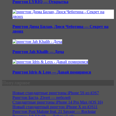
Рингтон LYRIQ — Открытка
Рингтон Дима Билан, Люся Чеботина — Секрет на
двоих
Рингтон Jah Khalib — Доча
Рингтон Idris & Leos — Давай помиримся
Популярное
Новые стандартные рингтоны iPhone 5S из iOS7
Рингтон Баста, Zivert — неболей
Стандартные рингтоны iPhone 14 Pro Max (iOS 16)
Новый стандартный рингтон iPhone X из iOS11
Рингтон Post Malone feat. 21 Savage — Rockstar