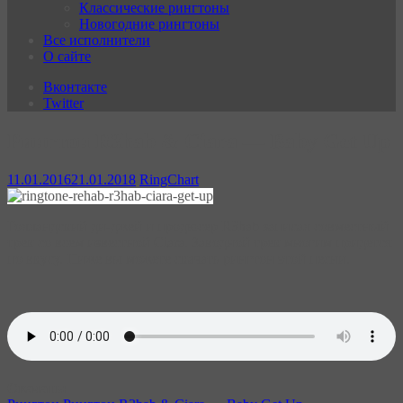
Классические рингтоны
Новогодние рингтоны
Все исполнители
О сайте
Вконтакте
Twitter
Рингтон R3hab & Ciara — Baby Get Up
11.01.2016
21.01.2018
RingChart
Голландский ди-джей и продюсер R3hab записал совместный
трек со всем известной Ciara. Заводной трек многим придется
по вкусу. Ниже вы можете скачать рингтон этой песни.
Скачать: