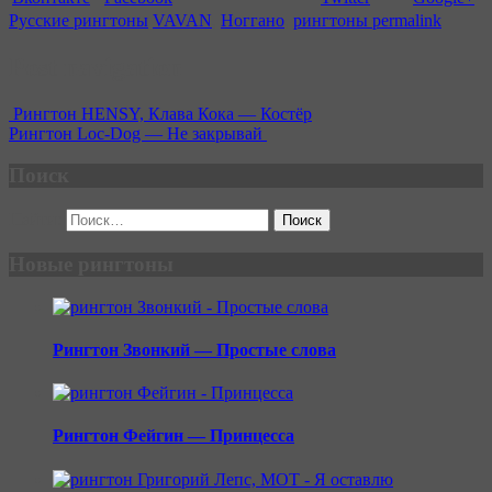
Русские рингтоны
VAVAN
,
Ноггано
,
рингтоны
permalink
Post navigation
Рингтон HENSY, Клава Кока — Костёр
Рингтон Loc-Dog — Не закрывай
Поиск
Найти:
Новые рингтоны
Рингтон Звонкий — Простые слова
Рингтон Фейгин — Принцесса