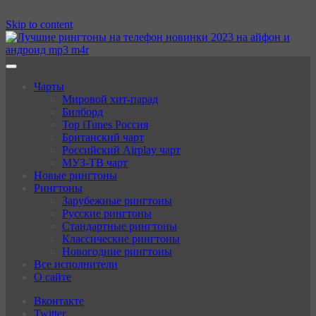
Скачать бесплатно %wp_title% в формате mp3 m4r (iphone).
Skip to content
Чарты
Мировой хит-парад
Билборд
Top iTunes Россия
Британский чарт
Российский Airplay чарт
МУЗ-ТВ чарт
Новые рингтоны
Рингтоны
Зарубежные рингтоны
Русские рингтоны
Стандартные рингтоны
Классические рингтоны
Новогодние рингтоны
Все исполнители
О сайте
Вконтакте
Twitter