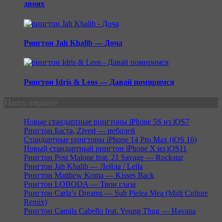
двоих
Рингтон Jah Khalib — Доча
Рингтон Idris & Leos — Давай помиримся
Популярное
Новые стандартные рингтоны iPhone 5S из iOS7
Рингтон Баста, Zivert — неболей
Стандартные рингтоны iPhone 14 Pro Max (iOS 16)
Новый стандартный рингтон iPhone X из iOS11
Рингтон Post Malone feat. 21 Savage — Rockstar
Рингтон Jah Khalib — Лейла / Leila
Рингтон Matthew Koma — Kisses Back
Рингтон LOBODA — Твои глаза
Рингтон Carla’s Dreams — Sub Pielea Mea (Midi Culture
Remix)
Рингтон Camila Cabello feat. Young Thug — Havana