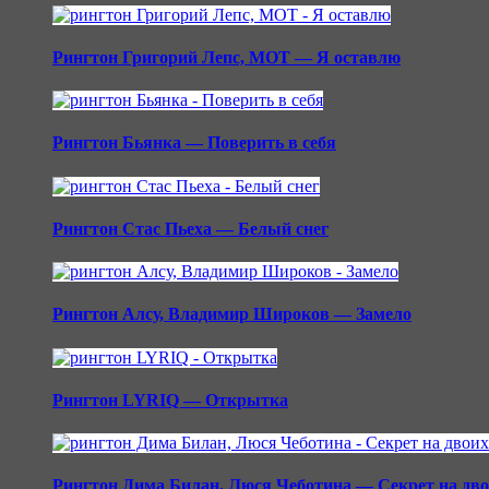
Рингтон Григорий Лепс, МОТ — Я оставлю
Рингтон Бьянка — Поверить в себя
Рингтон Стас Пьеха — Белый снег
Рингтон Алсу, Владимир Широков — Замело
Рингтон LYRIQ — Открытка
Рингтон Дима Билан, Люся Чеботина — Секрет на дв