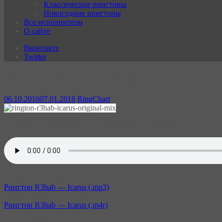
Классические рингтоны
Новогодние рингтоны
Все исполнители
О сайте
Вконтакте
Twitter
Рингтон R3hab — Icarus
06.10.2016
07.01.2018
RingChart
Новинка от голландского диджея
R3hab
— трек
Icarus
(и это н
Скачать в mp3:
Рингтон R3hab — Icarus (.mp3)
Скачать в m4r (iPhone):
Рингтон R3hab — Icarus (.m4r)
Поделиться: