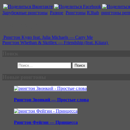
Зарубежные рингтоны
,
Разное
,
Рингтоны
R3hab
,
рингтоны
perm
Post navigation
Рингтон Kygo feat. Julia Michaels — Carry Me
Рингтон Whethan & Skrillex — Friendship (feat. Kiiara)
Поиск
Найти:
Новые рингтоны
Рингтон Звонкий — Простые слова
Рингтон Фейгин — Принцесса