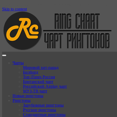
Скачать бесплатно %wp_title% в формате mp3 m4r (iphone).
Skip to content
Чарты
Мировой хит-парад
Билборд
Top iTunes Россия
Британский чарт
Российский Airplay чарт
МУЗ-ТВ чарт
Новые рингтоны
Рингтоны
Зарубежные рингтоны
Русские рингтоны
Стандартные рингтоны